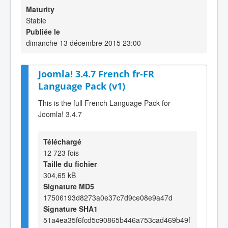
Maturity
Stable
Publiée le
dimanche 13 décembre 2015 23:00
Joomla! 3.4.7 French fr-FR
Language Pack (v1)
This is the full French Language Pack for
Joomla! 3.4.7
Téléchargé
12 723 fois
Taille du fichier
304,65 kB
Signature MD5
17506193d8273a0e37c7d9ce08e9a47d
Signature SHA1
51a4ea35f6fcd5c90865b446a753cad469b49f