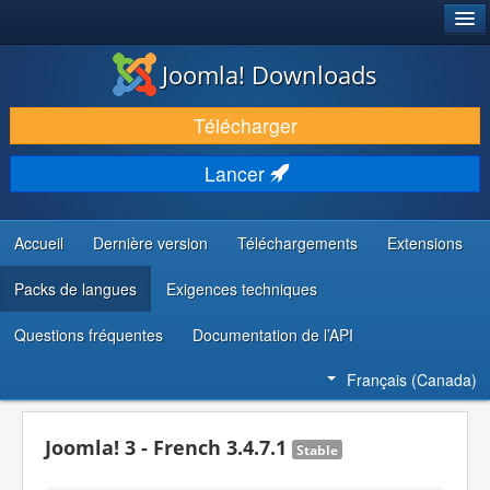
®
JOOMLA!
Joomla! Downloads
TÉLÉCHARGER & ENRICHIR
Télécharger
DÉCOUVRIR & APPRENDRE
Lancer
COMMUNAUTÉ & SUPPORT
RESSOURCES DÉVELOPPEURS
Accueil
Dernière version
Téléchargements
Extensions
Packs de langues
Exigences techniques
Questions fréquentes
Documentation de l’API
Français (Canada)
Joomla! 3 - French 3.4.7.1
Stable