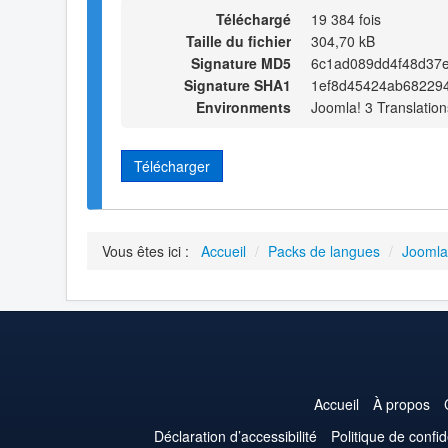
Téléchargé
19 384 fois
Taille du fichier
304,70 kB
Signature MD5
6c1ad089dd4f48d37
Signature SHA1
1ef8d45424ab68229
Environments
Joomla! 3 Translation
Télécharger
Vous êtes ici :
Accueil
/
Packs de langues
/
Joomla
Accueil
À propos
Déclaration d’accessibilité
Politique de confid