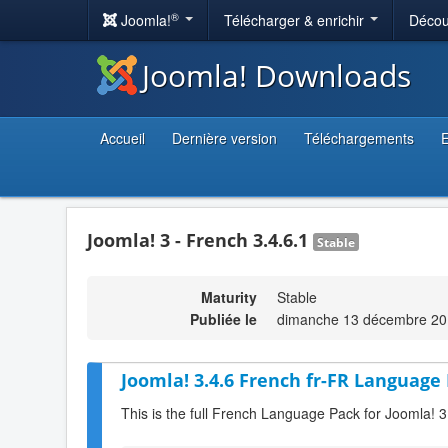
®
Joomla!
Télécharger & enrichir
Décou
Joomla! Downloads
Accueil
Dernière version
Téléchargements
E
Joomla! 3 - French 3.4.6.1
Stable
Maturity
Stable
Publiée le
dimanche 13 décembre 20
Joomla! 3.4.6 French fr-FR Language 
This is the full French Language Pack for Joomla! 3