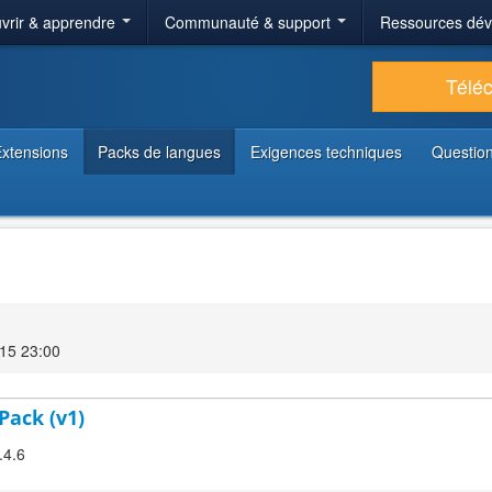
vrir & apprendre
Communauté & support
Ressources dé
Télé
xtensions
Packs de langues
Exigences techniques
Question
15 23:00
Pack (v1)
.4.6