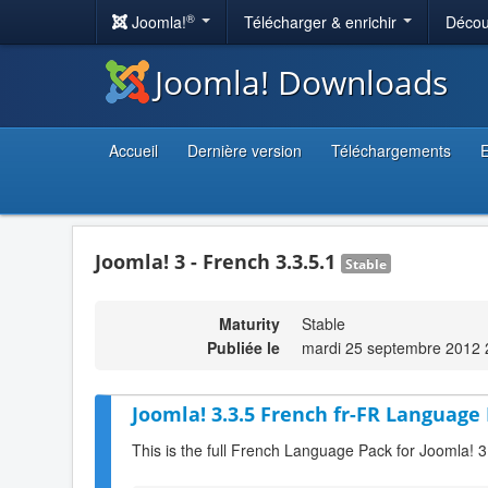
®
Joomla!
Télécharger & enrichir
Décou
Joomla! Downloads
Accueil
Dernière version
Téléchargements
E
Joomla! 3 - French 3.3.5.1
Stable
Maturity
Stable
Publiée le
mardi 25 septembre 2012 
Joomla! 3.3.5 French fr-FR Language 
This is the full French Language Pack for Joomla! 3