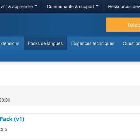
vrir & apprendre
Communauté & support
Ressources dé
Télé
xtensions
Packs de langues
Exigences techniques
Question
23:00
Pack (v1)
.3.5