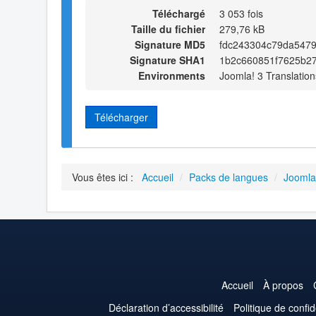
Téléchargé
3 053 fois
Taille du fichier
279,76 kB
Signature MD5
fdc243304c79da547
Signature SHA1
1b2c660851f7625b2
Environments
Joomla! 3 Translation
Télécharger
Vous êtes ici :
Accueil
/
Packs de langues
/
Joomla
Accueil
À propos
Déclaration d’accessibilité
Politique de confid