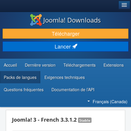
®
JOOMLA!
Joomla! Downloads
TÉLÉCHARGER & ENRICHIR
Télécharger
DÉCOUVRIR & APPRENDRE
Lancer
COMMUNAUTÉ & SUPPORT
RESSOURCES DÉVELOPPEURS
Accueil
Dernière version
Téléchargements
Extensions
Packs de langues
Exigences techniques
Questions fréquentes
Documentation de l’API
Français (Canada)
Joomla! 3 - French 3.3.1.2
Stable