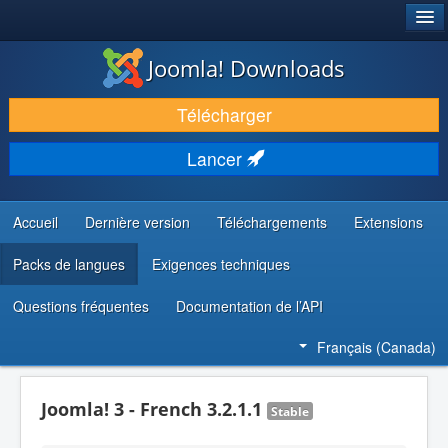
®
JOOMLA!
Joomla! Downloads
TÉLÉCHARGER & ENRICHIR
Télécharger
DÉCOUVRIR & APPRENDRE
Lancer
COMMUNAUTÉ & SUPPORT
RESSOURCES DÉVELOPPEURS
Accueil
Dernière version
Téléchargements
Extensions
Packs de langues
Exigences techniques
Questions fréquentes
Documentation de l’API
Français (Canada)
Joomla! 3 - French 3.2.1.1
Stable