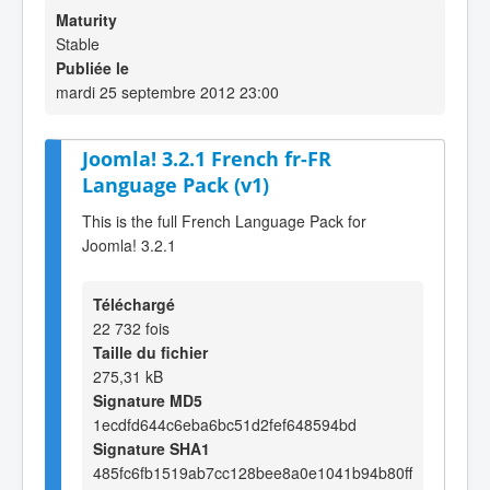
Maturity
Stable
Publiée le
mardi 25 septembre 2012 23:00
Joomla! 3.2.1 French fr-FR
Language Pack (v1)
This is the full French Language Pack for
Joomla! 3.2.1
Téléchargé
22 732 fois
Taille du fichier
275,31 kB
Signature MD5
1ecdfd644c6eba6bc51d2fef648594bd
Signature SHA1
485fc6fb1519ab7cc128bee8a0e1041b94b80ff