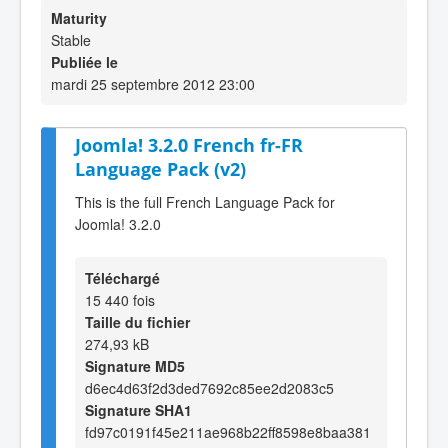
Maturity
Stable
Publiée le
mardi 25 septembre 2012 23:00
Joomla! 3.2.0 French fr-FR
Language Pack (v2)
This is the full French Language Pack for
Joomla! 3.2.0
Téléchargé
15 440 fois
Taille du fichier
274,93 kB
Signature MD5
d6ec4d63f2d3ded7692c85ee2d2083c5
Signature SHA1
fd97c0191f45e211ae968b22ff8598e8baa381