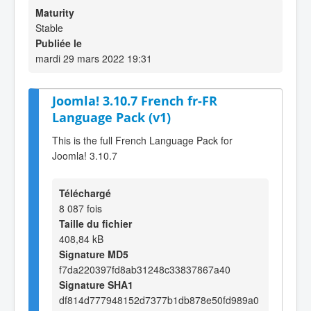
Maturity
Stable
Publiée le
mardi 29 mars 2022 19:31
Joomla! 3.10.7 French fr-FR
Language Pack (v1)
This is the full French Language Pack for
Joomla! 3.10.7
Téléchargé
8 087 fois
Taille du fichier
408,84 kB
Signature MD5
f7da220397fd8ab31248c33837867a40
Signature SHA1
df814d777948152d7377b1db878e50fd989a0