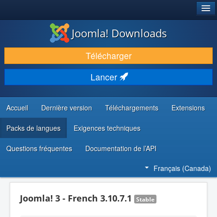
®
JOOMLA!
Joomla! Downloads
TÉLÉCHARGER & ENRICHIR
Télécharger
DÉCOUVRIR & APPRENDRE
Lancer
COMMUNAUTÉ & SUPPORT
RESSOURCES DÉVELOPPEURS
Accueil
Dernière version
Téléchargements
Extensions
Packs de langues
Exigences techniques
Questions fréquentes
Documentation de l’API
Français (Canada)
Joomla! 3 - French 3.10.7.1
Stable