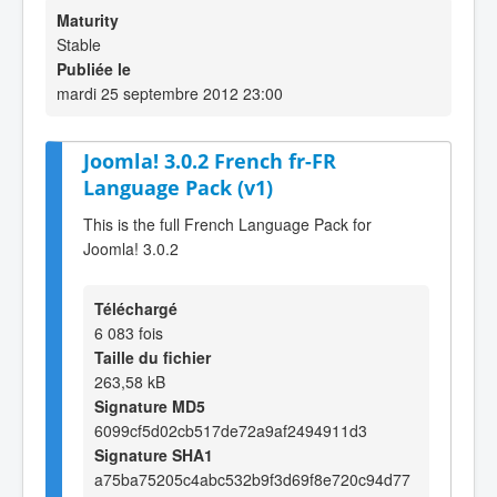
Maturity
Stable
Publiée le
mardi 25 septembre 2012 23:00
Joomla! 3.0.2 French fr-FR
Language Pack (v1)
This is the full French Language Pack for
Joomla! 3.0.2
Téléchargé
6 083 fois
Taille du fichier
263,58 kB
Signature MD5
6099cf5d02cb517de72a9af2494911d3
Signature SHA1
a75ba75205c4abc532b9f3d69f8e720c94d77