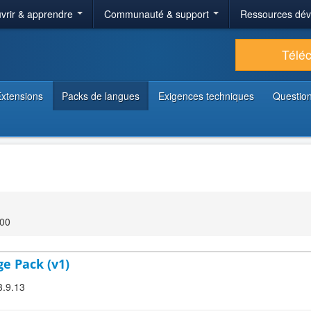
vrir & apprendre
Communauté & support
Ressources dé
Télé
xtensions
Packs de langues
Exigences techniques
Question
:00
ge Pack (v1)
3.9.13