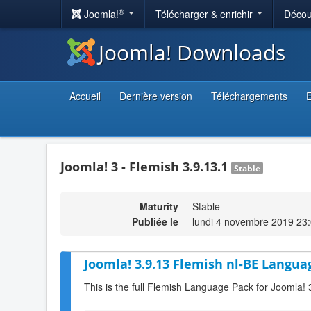
®
Joomla!
Télécharger & enrichir
Décou
Joomla! Downloads
Accueil
Dernière version
Téléchargements
E
Joomla! 3 - Flemish 3.9.13.1
Stable
Maturity
Stable
Publiée le
lundi 4 novembre 2019 23
Joomla! 3.9.13 Flemish nl-BE Langua
This is the full Flemish Language Pack for Joomla! 