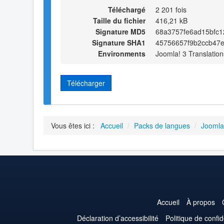
Téléchargé
2 201 fois
Taille du fichier
416,21 kB
Signature MD5
68a3757fe6ad15bfc
Signature SHA1
45756657f9b2ccb47
Environments
Joomla! 3 Translation
Télécharger
Vous êtes ici :
Accueil
/
Packs de langues
/
Joomla
Accueil
À propos
Déclaration d’accessibilité
Politique de confid