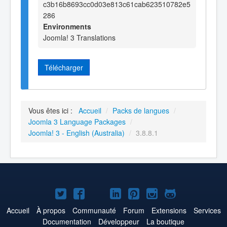
c3b16b8693cc0d03e813c61cab623510782e5
286
Environments
Joomla! 3 Translations
Télécharger
Vous êtes ici :
Accueil
/
Packs de langues
/
Joomla 3 Language Packages
/
Joomla! 3 - English (Australia)
/
3.8.8.1
Joomla!
Joomla!
Joomla!
Joomla!
Joomla!
Joomla!
Joomla!
sur
sur
sur
sur
sur
sur
sur
Accueil
À propos
Communauté
Forum
Extensions
Services
Documentation
Développeur
La boutique
Twitter
Facebook
YouTube
LinkedIn
Pinterest
Instagram
GitHub