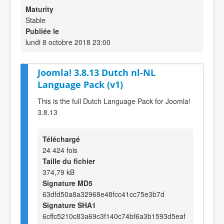
Maturity
Stable
Publiée le
lundi 8 octobre 2018 23:00
Joomla! 3.8.13 Dutch nl-NL
Language Pack (v1)
This is the full Dutch Language Pack for Joomla!
3.8.13
Téléchargé
24 424 fois
Taille du fichier
374,79 kB
Signature MD5
63dfd50a8a32968e48fcc41cc75e3b7d
Signature SHA1
6cffc5210c83a69c3f140c74bf6a3b1593d5eaf