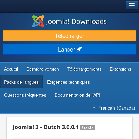
®
JOOMLA!
Joomla! Downloads
TÉLÉCHARGER & ENRICHIR
Télécharger
DÉCOUVRIR & APPRENDRE
Lancer
COMMUNAUTÉ & SUPPORT
RESSOURCES DÉVELOPPEURS
Accueil
Dernière version
Téléchargements
Extensions
Packs de langues
Exigences techniques
Questions fréquentes
Documentation de l’API
Français (Canada)
Joomla! 3 - Dutch 3.0.0.1
Stable