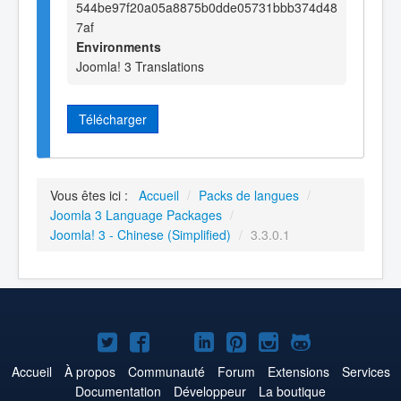
544be97f20a05a8875b0dde05731bbb374d48
7af
Environments
Joomla! 3 Translations
Télécharger
Vous êtes ici :
Accueil
/
Packs de langues
/
Joomla 3 Language Packages
/
Joomla! 3 - Chinese (Simplified)
/
3.3.0.1
Joomla!
Joomla!
Joomla!
Joomla!
Joomla!
Joomla!
Joomla!
sur
sur
sur
sur
sur
sur
sur
Accueil
À propos
Communauté
Forum
Extensions
Services
Documentation
Développeur
La boutique
Twitter
Facebook
YouTube
LinkedIn
Pinterest
Instagram
GitHub