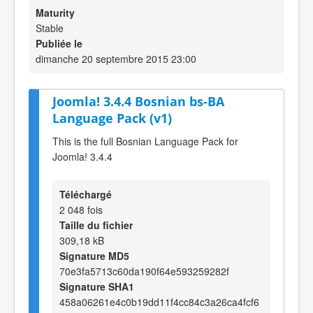
Maturity
Stable
Publiée le
dimanche 20 septembre 2015 23:00
Joomla! 3.4.4 Bosnian bs-BA
Language Pack (v1)
This is the full Bosnian Language Pack for
Joomla! 3.4.4
Téléchargé
2 048 fois
Taille du fichier
309,18 kB
Signature MD5
70e3fa5713c60da190f64e593259282f
Signature SHA1
458a06261e4c0b19dd11f4cc84c3a26ca4fcf6