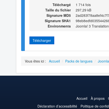
Téléchargé
1 714 fois
Taille du fichier
297,29 kB
Signature MD5
2ad283f78aa8ef4c7f
Signature SHA1
98eb8edfd03554426
Environments
Joomla! 3 Translation
Télécharger
Vous êtes ici :
Accueil
/
Packs de langues
/
Joomla
Accueil
À propos
Déclaration d’accessibilité
Politique de confid