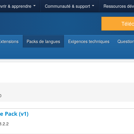
vrir & apprendre
Communauté & support
Ressources dé
Télé
xtensions
Packs de langues
Exigences techniques
Question
0
e Pack (v1)
3.2.2