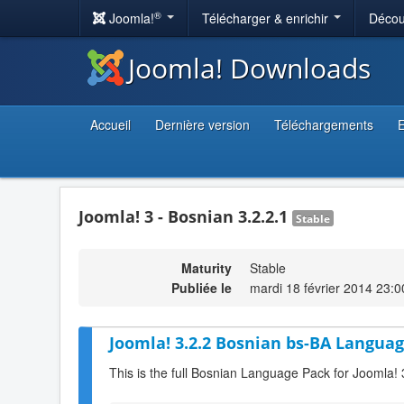
®
Joomla!
Télécharger & enrichir
Décou
Joomla! Downloads
Accueil
Dernière version
Téléchargements
E
Joomla! 3 - Bosnian 3.2.2.1
Stable
Maturity
Stable
Publiée le
mardi 18 février 2014 23:0
Joomla! 3.2.2 Bosnian bs-BA Languag
This is the full Bosnian Language Pack for Joomla! 