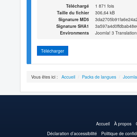
Téléchargé
1 871 fois
Taille du fichier
306,64 kB
Signature MD5
3da2705b91fa6e24a
Signature SHA1
3a597a4d0ffdbab48
Environments
Joomla! 3 Translation
Télécharger
Vous êtes ici :
Accueil
/
Packs de langues
/
Joomla
Accueil
À propos
Déclaration d’accessibilité
Politique de confid