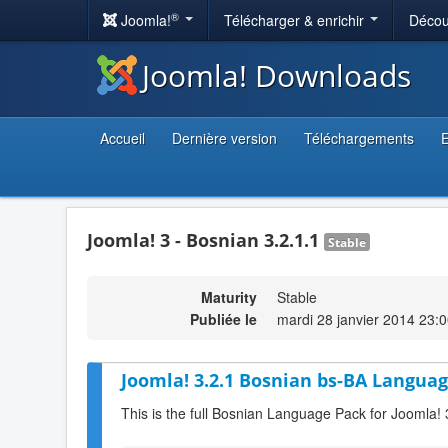
®
Joomla!
Télécharger & enrichir
Décou
Joomla! Downloads
Accueil
Dernière version
Téléchargements
E
Joomla! 3 - Bosnian 3.2.1.1
Stable
Maturity
Stable
Publiée le
mardi 28 janvier 2014 23:
Joomla! 3.2.1 Bosnian bs-BA Languag
This is the full Bosnian Language Pack for Joomla! 