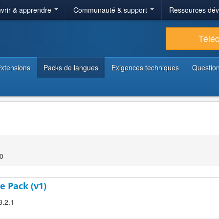
vrir & apprendre
Communauté & support
Ressources dé
Télé
xtensions
Packs de langues
Exigences techniques
Question
00
e Pack (v1)
3.2.1