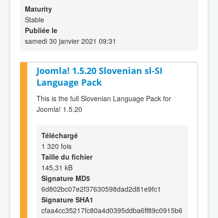
Maturity
Stable
Publiée le
samedi 30 janvier 2021 09:31
Joomla! 1.5.20 Slovenian sl-SI
Language Pack
This is the full Slovenian Language Pack for
Joomla! 1.5.20
Téléchargé
1 320 fois
Taille du fichier
145,31 kB
Signature MD5
6d802bc07e2f37630598dad2d81e9fc1
Signature SHA1
cfaa4cc35217fc80a4d0395ddba6ff89c0915b6