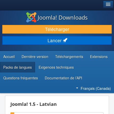
®
JOOMLA!
Joomla! Downloads
TÉLÉCHARGER & ENRICHIR
Télécharger
DÉCOUVRIR & APPRENDRE
Lancer
COMMUNAUTÉ & SUPPORT
RESSOURCES DÉVELOPPEURS
Accueil
Dernière version
Téléchargements
Extensions
Packs de langues
Exigences techniques
Questions fréquentes
Documentation de l’API
Français (Canada)
Joomla! 1.5 - Latvian