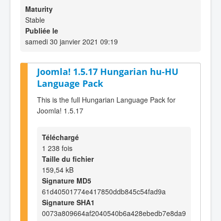
Maturity
Stable
Publiée le
samedi 30 janvier 2021 09:19
Joomla! 1.5.17 Hungarian hu-HU
Language Pack
This is the full Hungarian Language Pack for
Joomla! 1.5.17
Téléchargé
1 238 fois
Taille du fichier
159,54 kB
Signature MD5
61d40501774e417850ddb845c54fad9a
Signature SHA1
0073a809664af2040540b6a428ebedb7e8da9