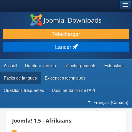
®
JOOMLA!
Joomla! Downloads
TÉLÉCHARGER & ENRICHIR
Télécharger
DÉCOUVRIR & APPRENDRE
Lancer
COMMUNAUTÉ & SUPPORT
RESSOURCES DÉVELOPPEURS
Accueil
Dernière version
Téléchargements
Extensions
Packs de langues
Exigences techniques
Questions fréquentes
Documentation de l’API
Français (Canada)
Joomla! 1.5 - Afrikaans