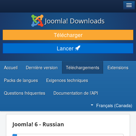
®
JOOMLA!
Joomla! Downloads
TÉLÉCHARGER & ENRICHIR
Télécharger
DÉCOUVRIR & APPRENDRE
Lancer
COMMUNAUTÉ & SUPPORT
RESSOURCES DÉVELOPPEURS
Accueil
Dernière version
Téléchargements
Extensions
Packs de langues
Exigences techniques
Questions fréquentes
Documentation de l’API
Français (Canada)
Joomla! 6 - Russian