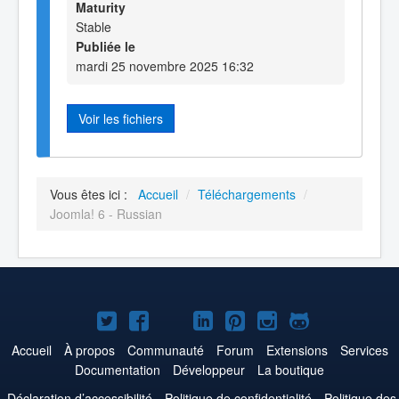
Maturity
Stable
Publiée le
mardi 25 novembre 2025 16:32
Voir les fichiers
Vous êtes ici :
Accueil
/
Téléchargements
/
Joomla! 6 - Russian
Joomla!
Joomla!
Joomla!
Joomla!
Joomla!
Joomla!
Joomla!
sur
sur
sur
sur
sur
sur
sur
Accueil
À propos
Communauté
Forum
Extensions
Services
Documentation
Développeur
La boutique
Twitter
Facebook
YouTube
LinkedIn
Pinterest
Instagram
GitHub
Déclaration d’accessibilité
Politique de confidentialité
Politique des