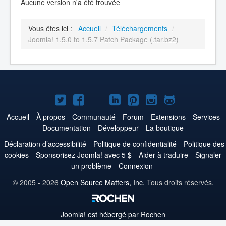
Aucune version n'a été trouvée
Vous êtes ici :
Accueil
/
Téléchargements
/
Joomla! 1.5.0 to 1.5.7 Patch Package (.tar.bz2)
Joomla!
Joomla!
Joomla!
Joomla!
Joomla!
Joomla!
Joomla!
sur
sur
sur
sur
sur
sur
sur
Accueil
À propos
Communauté
Forum
Extensions
Services
Documentation
Développeur
La boutique
Twitter
Facebook
YouTube
LinkedIn
Pinterest
Instagram
GitHub
Déclaration d’accessibilité
Politique de confidentialité
Politique des
cookies
Sponsorisez Joomla! avec 5 $
Aider à traduire
Signaler
un problème
Connexion
© 2005 - 2026
Open Source Matters, Inc.
Tous droits réservés.
Joomla!
est hébergé par Rochen