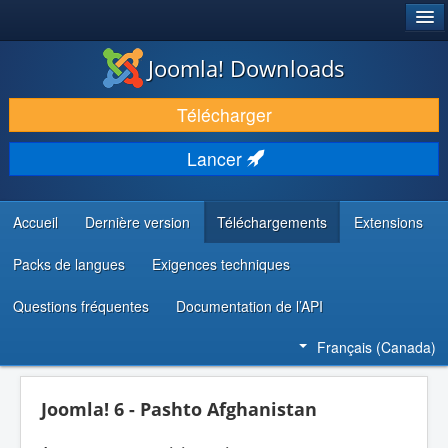
®
JOOMLA!
Joomla! Downloads
TÉLÉCHARGER & ENRICHIR
Télécharger
DÉCOUVRIR & APPRENDRE
Lancer
COMMUNAUTÉ & SUPPORT
RESSOURCES DÉVELOPPEURS
Accueil
Dernière version
Téléchargements
Extensions
Packs de langues
Exigences techniques
Questions fréquentes
Documentation de l’API
Français (Canada)
Joomla! 6 - Pashto Afghanistan