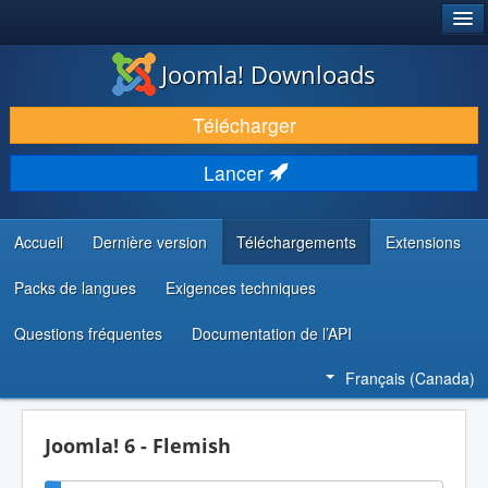
®
JOOMLA!
Joomla! Downloads
TÉLÉCHARGER & ENRICHIR
Télécharger
DÉCOUVRIR & APPRENDRE
Lancer
COMMUNAUTÉ & SUPPORT
RESSOURCES DÉVELOPPEURS
Accueil
Dernière version
Téléchargements
Extensions
Packs de langues
Exigences techniques
Questions fréquentes
Documentation de l’API
Français (Canada)
Joomla! 6 - Flemish