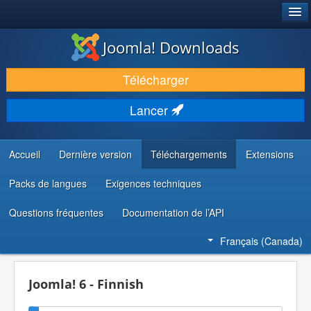
®
JOOMLA!
Joomla! Downloads
TÉLÉCHARGER & ENRICHIR
Télécharger
DÉCOUVRIR & APPRENDRE
Lancer
COMMUNAUTÉ & SUPPORT
RESSOURCES DÉVELOPPEURS
Accueil
Dernière version
Téléchargements
Extensions
Packs de langues
Exigences techniques
Questions fréquentes
Documentation de l’API
Français (Canada)
Joomla! 6 - Finnish