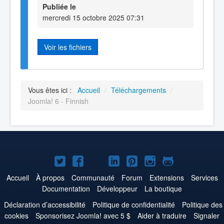
Publiée le
mercredi 15 octobre 2025 07:31
Voir les fichiers
Vous êtes ici :
Accueil
/
Téléchargements
/
Joomla! 6 - Finnish
Joomla!
Joomla!
Joomla!
Joomla!
Joomla!
Joomla!
Joomla!
sur
sur
sur
sur
sur
sur
sur
Accueil
À propos
Communauté
Forum
Extensions
Services
Documentation
Développeur
La boutique
Twitter
Facebook
YouTube
LinkedIn
Pinterest
Instagram
GitHub
Déclaration d’accessibilité
Politique de confidentialité
Politique des
cookies
Sponsorisez Joomla! avec 5 $
Aider à traduire
Signaler