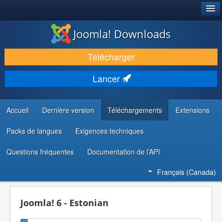
®
JOOMLA!
Joomla! Downloads
TÉLÉCHARGER & ENRICHIR
Télécharger
DÉCOUVRIR & APPRENDRE
Lancer
COMMUNAUTÉ & SUPPORT
RESSOURCES DÉVELOPPEURS
Accueil
Dernière version
Téléchargements
Extensions
Packs de langues
Exigences techniques
Questions fréquentes
Documentation de l’API
Français (Canada)
Joomla! 6 - Estonian