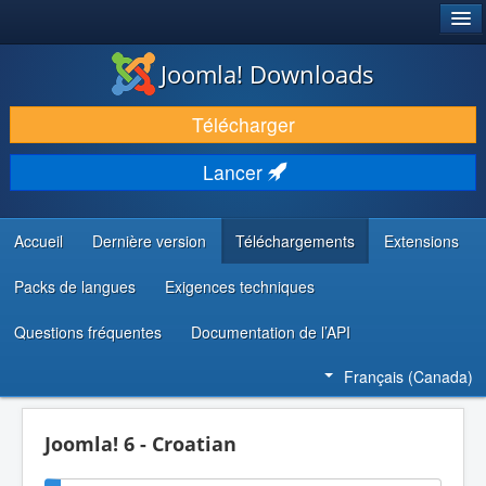
®
JOOMLA!
Joomla! Downloads
TÉLÉCHARGER & ENRICHIR
Télécharger
DÉCOUVRIR & APPRENDRE
Lancer
COMMUNAUTÉ & SUPPORT
RESSOURCES DÉVELOPPEURS
Accueil
Dernière version
Téléchargements
Extensions
Packs de langues
Exigences techniques
Questions fréquentes
Documentation de l’API
Français (Canada)
Joomla! 6 - Croatian