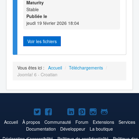
Maturity
Stable
Publiée le
jeudi 19 février 2026 18:04
Voir les fichiers
Vous êtes ici :
Accueil
/
Téléchargements
/
Joomla! 6 - Croatian
Joomla!
Joomla!
Joomla!
Joomla!
Joomla!
Joomla!
Joomla!
sur
sur
sur
sur
sur
sur
sur
Accueil
À propos
Communauté
Forum
Extensions
Services
Documentation
Développeur
La boutique
Twitter
Facebook
YouTube
LinkedIn
Pinterest
Instagram
GitHub
Déclaration d’accessibilité
Politique de confidentialité
Politique des