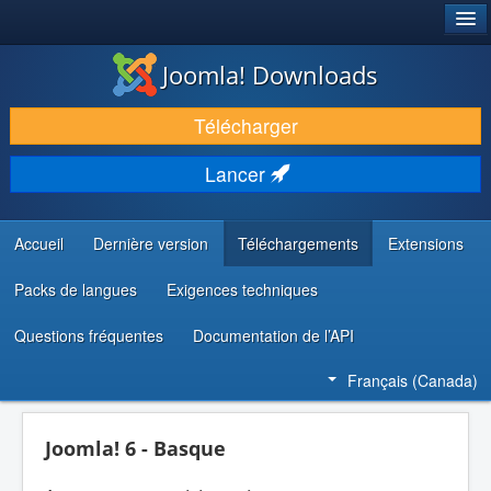
®
JOOMLA!
Joomla! Downloads
TÉLÉCHARGER & ENRICHIR
Télécharger
DÉCOUVRIR & APPRENDRE
Lancer
COMMUNAUTÉ & SUPPORT
RESSOURCES DÉVELOPPEURS
Accueil
Dernière version
Téléchargements
Extensions
Packs de langues
Exigences techniques
Questions fréquentes
Documentation de l’API
Français (Canada)
Joomla! 6 - Basque