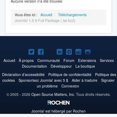
Aucune version n'a été trouvée
Vous êtes ici :
Accueil
/
Téléchargements
/
Joomla! 1.5.9 Full Package (.tar.bz2)
Joomla!
Joomla!
Joomla!
Joomla!
Joomla!
Joomla!
Joomla!
sur
sur
sur
sur
sur
sur
sur
Accueil
À propos
Communauté
Forum
Extensions
Services
Documentation
Développeur
La boutique
Twitter
Facebook
YouTube
LinkedIn
Pinterest
Instagram
GitHub
Déclaration d’accessibilité
Politique de confidentialité
Politique des
cookies
Sponsorisez Joomla! avec 5 $
Aider à traduire
Signaler
un problème
Connexion
© 2005 - 2026
Open Source Matters, Inc.
Tous droits réservés.
Joomla!
est hébergé par Rochen