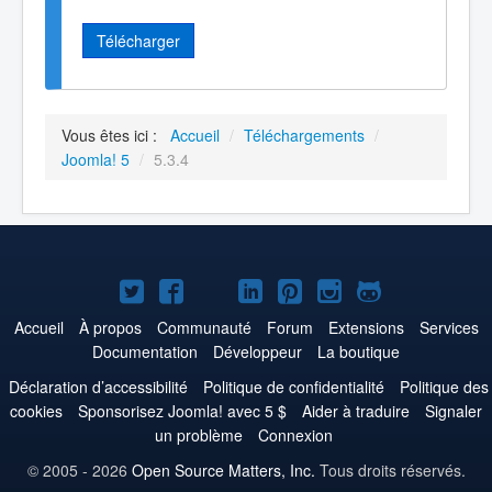
Télécharger
Vous êtes ici :
Accueil
/
Téléchargements
/
Joomla! 5
/
5.3.4
Joomla!
Joomla!
Joomla!
Joomla!
Joomla!
Joomla!
Joomla!
sur
sur
sur
sur
sur
sur
sur
Accueil
À propos
Communauté
Forum
Extensions
Services
Documentation
Développeur
La boutique
Twitter
Facebook
YouTube
LinkedIn
Pinterest
Instagram
GitHub
Déclaration d’accessibilité
Politique de confidentialité
Politique des
cookies
Sponsorisez Joomla! avec 5 $
Aider à traduire
Signaler
un problème
Connexion
© 2005 - 2026
Open Source Matters, Inc.
Tous droits réservés.