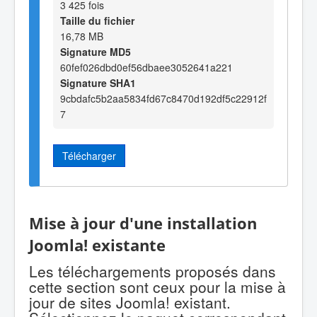
3 425 fois
Taille du fichier
16,78 MB
Signature MD5
60fef026dbd0ef56dbaee3052641a221
Signature SHA1
9cbdafc5b2aa5834fd67c8470d192df5c22912f
7
Télécharger
Mise à jour d'une installation
Joomla! existante
Les téléchargements proposés dans
cette section sont ceux pour la mise à
jour de sites Joomla! existant.