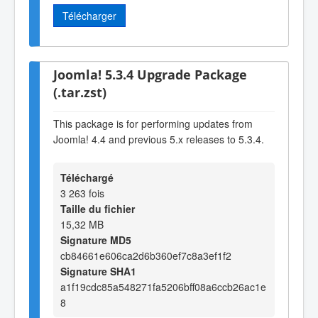
Télécharger
Joomla! 5.3.4 Upgrade Package
(.tar.zst)
This package is for performing updates from
Joomla! 4.4 and previous 5.x releases to 5.3.4.
Téléchargé
3 263 fois
Taille du fichier
15,32 MB
Signature MD5
cb84661e606ca2d6b360ef7c8a3ef1f2
Signature SHA1
a1f19cdc85a548271fa5206bff08a6ccb26ac1e
8