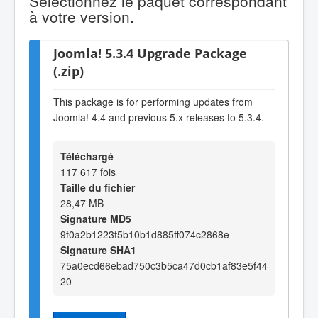
Sélectionnez le paquet correspondant
à votre version.
Joomla! 5.3.4 Upgrade Package
(.zip)
This package is for performing updates from
Joomla! 4.4 and previous 5.x releases to 5.3.4.
Téléchargé
117 617 fois
Taille du fichier
28,47 MB
Signature MD5
9f0a2b1223f5b10b1d885ff074c2868e
Signature SHA1
75a0ecd66ebad750c3b5ca47d0cb1af83e5f44
20