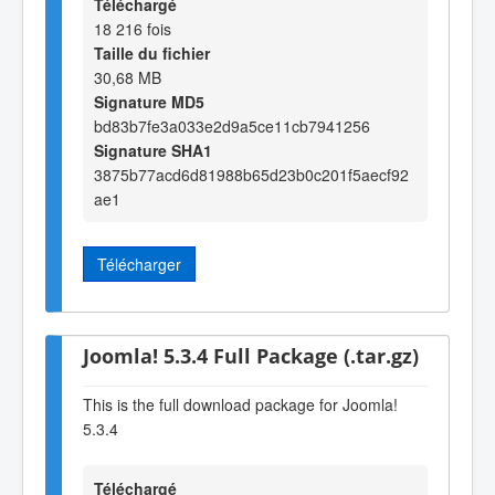
Téléchargé
18 216 fois
Taille du fichier
30,68 MB
Signature MD5
bd83b7fe3a033e2d9a5ce11cb7941256
Signature SHA1
3875b77acd6d81988b65d23b0c201f5aecf92
ae1
Télécharger
Joomla! 5.3.4 Full Package (.tar.gz)
This is the full download package for Joomla!
5.3.4
Téléchargé