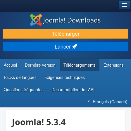
®
JOOMLA!
Joomla! Downloads
TÉLÉCHARGER & ENRICHIR
Télécharger
DÉCOUVRIR & APPRENDRE
Lancer
COMMUNAUTÉ & SUPPORT
RESSOURCES DÉVELOPPEURS
Accueil
Dernière version
Téléchargements
Extensions
Packs de langues
Exigences techniques
Questions fréquentes
Documentation de l’API
Français (Canada)
Joomla! 5.3.4