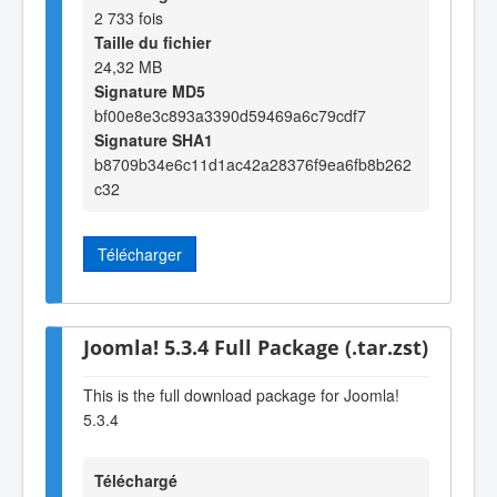
2 733 fois
Taille du fichier
24,32 MB
Signature MD5
bf00e8e3c893a3390d59469a6c79cdf7
Signature SHA1
b8709b34e6c11d1ac42a28376f9ea6fb8b262
c32
Télécharger
Joomla! 5.3.4 Full Package (.tar.zst)
This is the full download package for Joomla!
5.3.4
Téléchargé