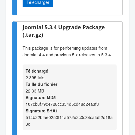
Télécharger
Joomla! 5.3.4 Upgrade Package
(.tar.gz)
This package is for performing updates from
Joomla! 4.4 and previous 5.x releases to 5.3.4.
Téléchargé
2 395 fois
Taille du fichier
22,33 MB
Signature MD5
107cb8f79c4728cc354d5cd48d24a3f3
Signature SHA1
514b22bfae0250f11a572e2c0c34cafa52d18a
3c