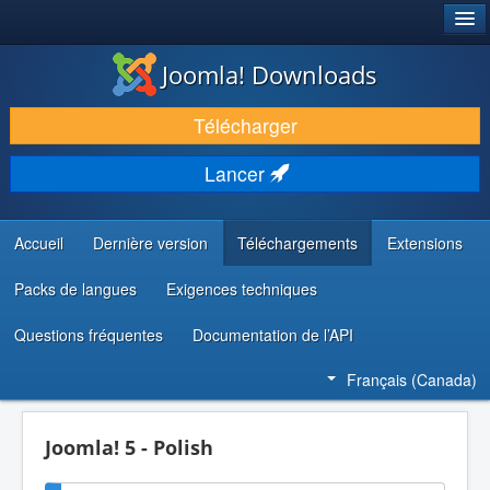
®
JOOMLA!
Joomla! Downloads
TÉLÉCHARGER & ENRICHIR
Télécharger
DÉCOUVRIR & APPRENDRE
Lancer
COMMUNAUTÉ & SUPPORT
RESSOURCES DÉVELOPPEURS
Accueil
Dernière version
Téléchargements
Extensions
Packs de langues
Exigences techniques
Questions fréquentes
Documentation de l’API
Français (Canada)
Joomla! 5 - Polish