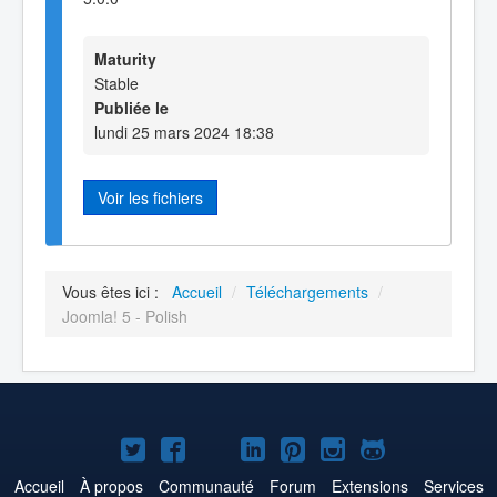
Maturity
Stable
Publiée le
lundi 25 mars 2024 18:38
Voir les fichiers
Vous êtes ici :
Accueil
/
Téléchargements
/
Joomla! 5 - Polish
Joomla!
Joomla!
Joomla!
Joomla!
Joomla!
Joomla!
Joomla!
sur
sur
sur
sur
sur
sur
sur
Accueil
À propos
Communauté
Forum
Extensions
Services