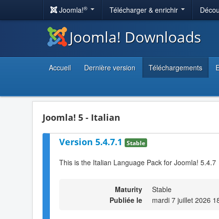
®
Joomla!
Télécharger & enrichir
Décou
Joomla! Downloads
Accueil
Dernière version
Téléchargements
E
Joomla! 5 - Italian
Version 5.4.7.1
Stable
This is the Italian Language Pack for Joomla! 5.4.7
Maturity
Stable
Publiée le
mardi 7 juillet 2026 1