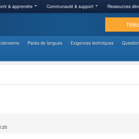
vrir & apprendre
Communauté & support
Ressources dé
Télé
xtensions
Packs de langues
Exigences techniques
Question
8:20