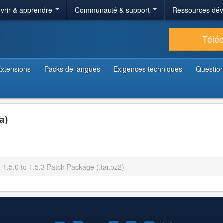
vrir & apprendre
Communauté & support
Ressources dé
Télé
xtensions
Packs de langues
Exigences techniques
Question
a)
 1.5.0 to 1.5.3 Patch Package (.tar.bz2)