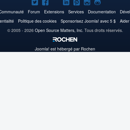
Joomla!
Joomla!
Joomla!
Joomla!
Joomla!
Joomla!
Joomla!
sur
sur
sur
sur
sur
sur
sur
Communauté
Forum
Extensions
Services
Documentation
Déve
Twitter
Facebook
YouTube
LinkedIn
Pinterest
Instagram
GitHub
entialité
Politique des cookies
Sponsorisez Joomla! avec 5 $
Aider
© 2005 - 2026
Open Source Matters, Inc.
Tous droits réservés.
Joomla!
est hébergé par Rochen