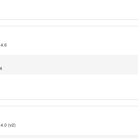
.4.6
54
4.0 (v2)