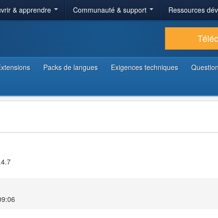
vrir & apprendre
Communauté & support
Ressources dé
Télé
xtensions
Packs de langues
Exigences techniques
Question
.4.7
09:06