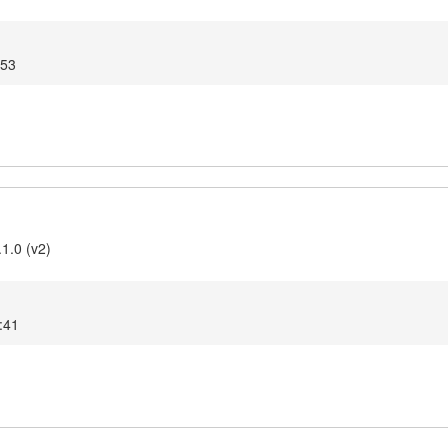
:53
1.0 (v2)
2:41