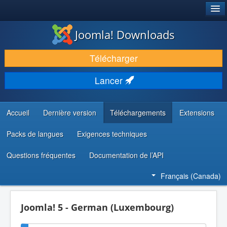
®
JOOMLA!
Joomla! Downloads
TÉLÉCHARGER & ENRICHIR
Télécharger
DÉCOUVRIR & APPRENDRE
Lancer
COMMUNAUTÉ & SUPPORT
RESSOURCES DÉVELOPPEURS
Accueil
Dernière version
Téléchargements
Extensions
Packs de langues
Exigences techniques
Questions fréquentes
Documentation de l’API
Français (Canada)
Joomla! 5 - German (Luxembourg)