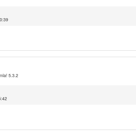
0:39
mla! 5.3.2
5:42