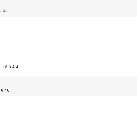
5:58
mla! 5.4.4
16:16