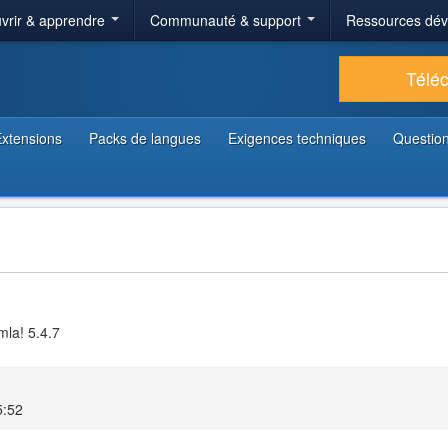
vrir & apprendre
Communauté & support
Ressources dé
Télé
xtensions
Packs de langues
Exigences techniques
Question
mla! 5.4.7
5:52