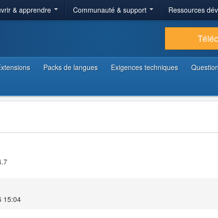
vrir & apprendre
Communauté & support
Ressources dé
Télé
xtensions
Packs de langues
Exigences techniques
Question
4.7
6 15:04