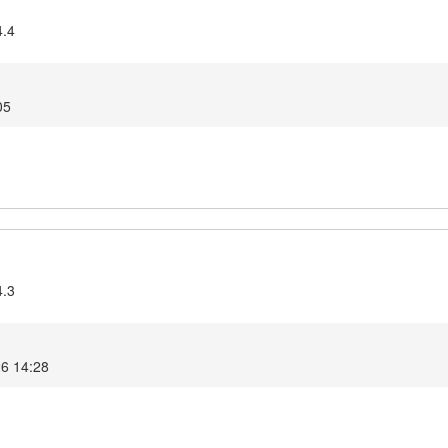
4.4
05
4.3
26 14:28