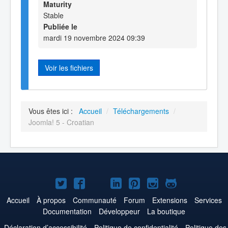
Maturity
Stable
Publiée le
mardi 19 novembre 2024 09:39
Voir les fichiers
Vous êtes ici :
Accueil
/
Téléchargements
/
Joomla! 5 - Croatian
Joomla!
Joomla!
Joomla!
Joomla!
Joomla!
Joomla!
Joomla!
sur
sur
sur
sur
sur
sur
sur
Accueil
À propos
Communauté
Forum
Extensions
Services
Documentation
Développeur
La boutique
Twitter
Facebook
YouTube
LinkedIn
Pinterest
Instagram
GitHub
Déclaration d’accessibilité
Politique de confidentialité
Politique des