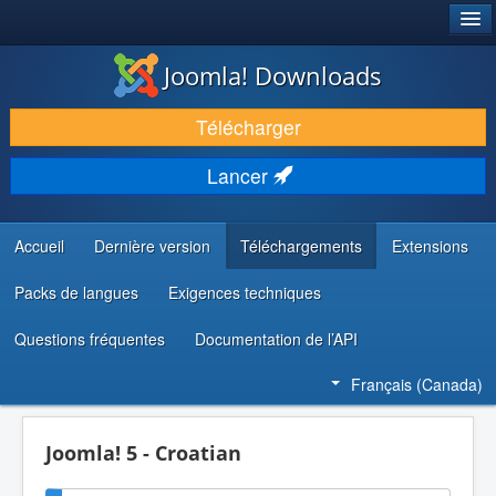
®
JOOMLA!
Joomla! Downloads
TÉLÉCHARGER & ENRICHIR
Télécharger
DÉCOUVRIR & APPRENDRE
Lancer
COMMUNAUTÉ & SUPPORT
RESSOURCES DÉVELOPPEURS
Accueil
Dernière version
Téléchargements
Extensions
Packs de langues
Exigences techniques
Questions fréquentes
Documentation de l’API
Français (Canada)
Joomla! 5 - Croatian