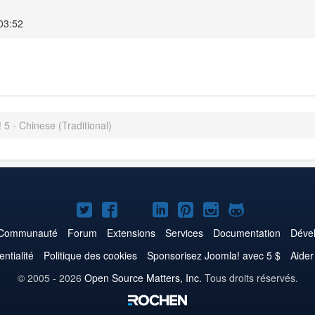
 03:52
 5 - Chinese (Traditional)
Joomla!
Joomla!
Joomla!
Joomla!
Joomla!
Joomla!
Joomla!
sur
sur
sur
sur
sur
sur
sur
Communauté
Forum
Extensions
Services
Documentation
Déve
Twitter
Facebook
YouTube
LinkedIn
Pinterest
Instagram
GitHub
entialité
Politique des cookies
Sponsorisez Joomla! avec 5 $
Aider
© 2005 - 2026
Open Source Matters, Inc.
Tous droits réservés.