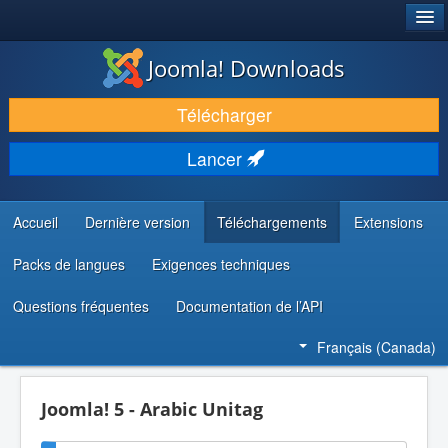
®
JOOMLA!
Joomla! Downloads
TÉLÉCHARGER & ENRICHIR
Télécharger
DÉCOUVRIR & APPRENDRE
Lancer
COMMUNAUTÉ & SUPPORT
RESSOURCES DÉVELOPPEURS
Accueil
Dernière version
Téléchargements
Extensions
Packs de langues
Exigences techniques
Questions fréquentes
Documentation de l’API
Français (Canada)
Joomla! 5 - Arabic Unitag