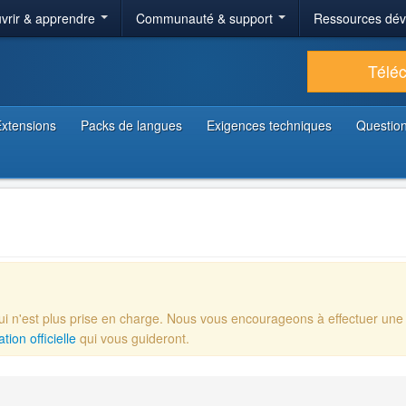
vrir & apprendre
Communauté & support
Ressources dé
Télé
xtensions
Packs de langues
Exigences techniques
Question
qui n'est plus prise en charge. Nous vous encourageons à effectuer une
ion officielle
qui vous guideront.