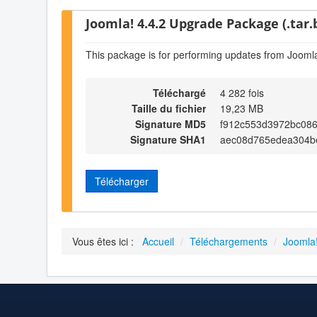
Joomla! 4.4.2 Upgrade Package (.tar.
This package is for performing updates from Joomla
Téléchargé
4 282 fois
Taille du fichier
19,23 MB
Signature MD5
f912c553d3972bc08
Signature SHA1
aec08d765edea304b
Télécharger
Vous êtes ici :
Accueil
/
Téléchargements
/
Joomla