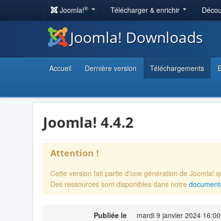
®
Joomla!
Télécharger & enrichir
Décou
Joomla! Downloads
Accueil
Dernière version
Téléchargements
E
Joomla! 4.4.2
Attention !
Cette version fait partie d'une génération de Joomla! 
Des ressources sont disponibles dans notre
documentat
Publiée le
mardi 9 janvier 2024 16:00