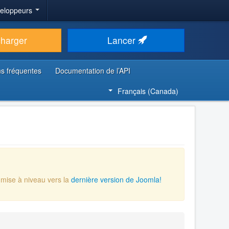
veloppeurs
charger
Lancer
s fréquentes
Documentation de l’API
Français (Canada)
 mise à niveau vers la
dernière version de Joomla!