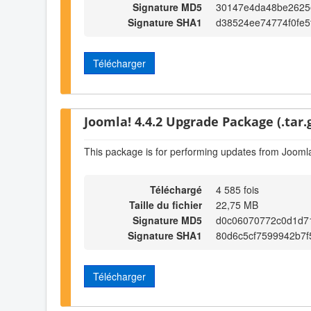
Signature MD5
30147e4da48be2625
Signature SHA1
d38524ee74774f0fe5
Télécharger
Joomla! 4.4.2 Upgrade Package (.tar.
This package is for performing updates from Joomla
Téléchargé
4 585 fois
Taille du fichier
22,75 MB
Signature MD5
d0c06070772c0d1d7
Signature SHA1
80d6c5cf7599942b7
Télécharger