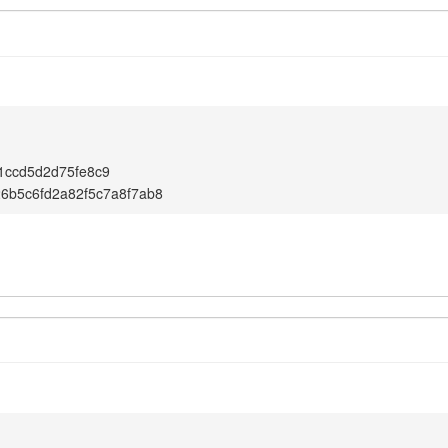
1ccd5d2d75fe8c9
6b5c6fd2a82f5c7a8f7ab8