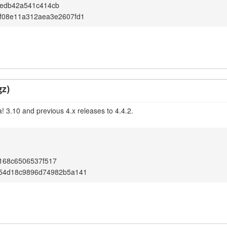
edb42a541c414cb
f08e11a312aea3e2607fd1
gz)
! 3.10 and previous 4.x releases to 4.4.2.
168c6506537f517
f54d18c9896d74982b5a141