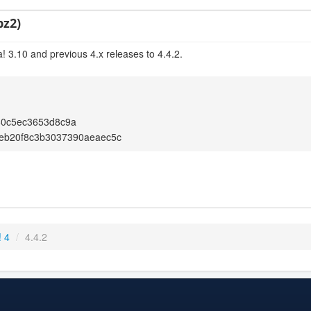
bz2)
! 3.10 and previous 4.x releases to 4.4.2.
60c5ec3653d8c9a
eb20f8c3b3037390aeaec5c
! 4
/
4.4.2