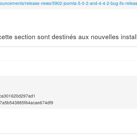
nouncements/release-news/5902-joomla-5-0-2-and-4-4-2-bug-fix-releas
tte section sont destinés aux nouvelles instal
ca301620d297ad1
7a5b543885f64acae674df9