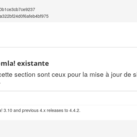
0b1ce3cb7ce9237
a322bf24d0f6afeb4bf975
omla! existante
te section sont ceux pour la mise à jour de si
.
! 3.10 and previous 4.x releases to 4.4.2.