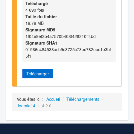
Téléchargé
4 690 fois
Taille du fichier
16,76 MB
Signature MD5
1f04e9ef3b4a7570b408f428310ff4bd
Signature SHA1
01966c484538acb9c3725c73ec782ebc1e3bf
5f1
Télécharger
Vous êtes ici :
Accueil
/
Téléchargements
/
Joomla! 4
/
4.2.0