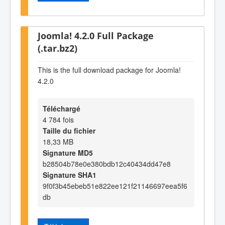
Joomla! 4.2.0 Full Package
(.tar.bz2)
This is the full download package for Joomla!
4.2.0
Téléchargé
4 784 fois
Taille du fichier
18,33 MB
Signature MD5
b28504b78e0e380bdb12c40434dd47e8
Signature SHA1
9f0f3b45ebeb51e822ee121f21146697eea5f6
db