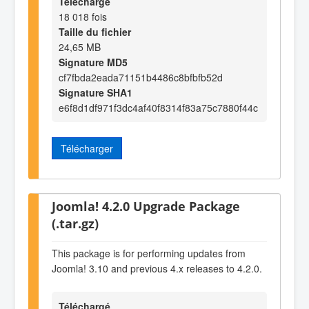
Téléchargé
18 018 fois
Taille du fichier
24,65 MB
Signature MD5
cf7fbda2eada71151b4486c8bfbfb52d
Signature SHA1
e6f8d1df971f3dc4af40f8314f83a75c7880f44c
Télécharger
Joomla! 4.2.0 Upgrade Package
(.tar.gz)
This package is for performing updates from
Joomla! 3.10 and previous 4.x releases to 4.2.0.
Téléchargé