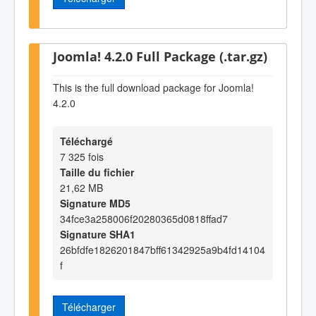
Joomla! 4.2.0 Full Package (.tar.gz)
This is the full download package for Joomla!
4.2.0
Téléchargé
7 325 fois
Taille du fichier
21,62 MB
Signature MD5
34fce3a258006f20280365d0818ffad7
Signature SHA1
26bfdfe1826201847bff61342925a9b4fd14104
f
Télécharger