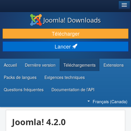
®
JOOMLA!
Joomla! Downloads
TÉLÉCHARGER & ENRICHIR
Télécharger
DÉCOUVRIR & APPRENDRE
Lancer
COMMUNAUTÉ & SUPPORT
RESSOURCES DÉVELOPPEURS
Accueil
Dernière version
Téléchargements
Extensions
Packs de langues
Exigences techniques
Questions fréquentes
Documentation de l’API
Français (Canada)
Joomla! 4.2.0