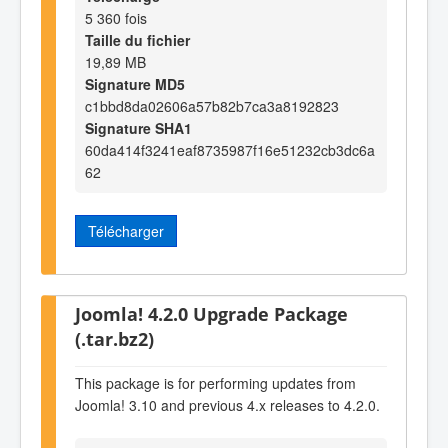
5 360 fois
Taille du fichier
19,89 MB
Signature MD5
c1bbd8da02606a57b82b7ca3a8192823
Signature SHA1
60da414f3241eaf8735987f16e51232cb3dc6a
62
Télécharger
Joomla! 4.2.0 Upgrade Package
(.tar.bz2)
This package is for performing updates from
Joomla! 3.10 and previous 4.x releases to 4.2.0.