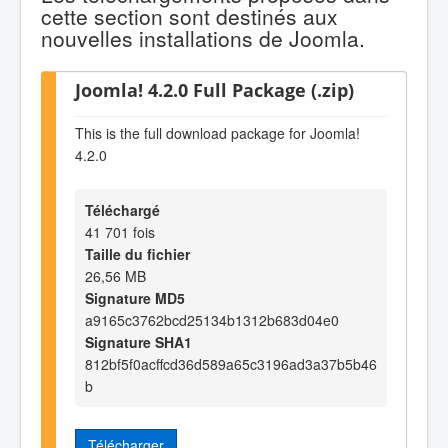
cette section sont destinés aux
nouvelles installations de Joomla.
Joomla! 4.2.0 Full Package (.zip)
This is the full download package for Joomla!
4.2.0
Téléchargé
41 701 fois
Taille du fichier
26,56 MB
Signature MD5
a9165c3762bcd25134b1312b683d04e0
Signature SHA1
812bf5f0acffcd36d589a65c3196ad3a37b5b46
b
Télécharger