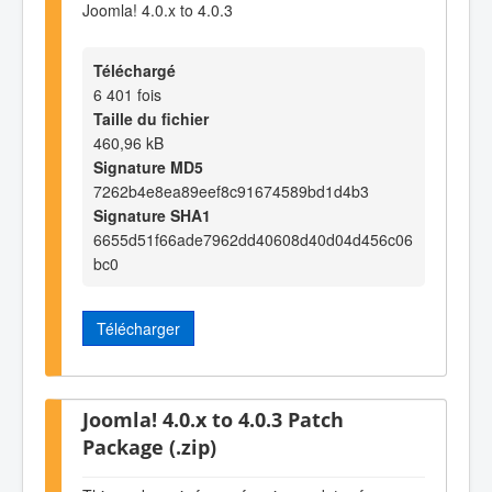
Joomla! 4.0.x to 4.0.3
Téléchargé
6 401 fois
Taille du fichier
460,96 kB
Signature MD5
7262b4e8ea89eef8c91674589bd1d4b3
Signature SHA1
6655d51f66ade7962dd40608d40d04d456c06
bc0
Télécharger
Joomla! 4.0.x to 4.0.3 Patch
Package (.zip)