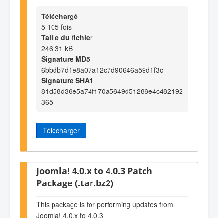
Téléchargé
5 105 fois
Taille du fichier
246,31 kB
Signature MD5
6bbdb7d1e8a07a12c7d90646a59d1f3c
Signature SHA1
81d58d36e5a74f170a5649d51286e4c482192
365
Télécharger
Joomla! 4.0.x to 4.0.3 Patch
Package (.tar.bz2)
This package is for performing updates from
Joomla! 4.0.x to 4.0.3