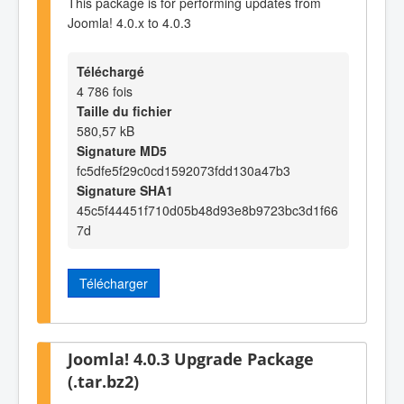
This package is for performing updates from
Joomla! 4.0.x to 4.0.3
Téléchargé
4 786 fois
Taille du fichier
580,57 kB
Signature MD5
fc5dfe5f29c0cd1592073fdd130a47b3
Signature SHA1
45c5f44451f710d05b48d93e8b9723bc3d1f66
7d
Télécharger
Joomla! 4.0.3 Upgrade Package
(.tar.bz2)