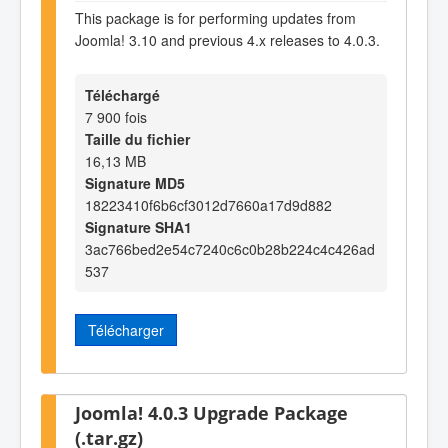
This package is for performing updates from
Joomla! 3.10 and previous 4.x releases to 4.0.3.
Téléchargé
7 900 fois
Taille du fichier
16,13 MB
Signature MD5
18223410f6b6cf3012d7660a17d9d882
Signature SHA1
3ac766bed2e54c7240c6c0b28b224c4c426ad
537
Télécharger
Joomla! 4.0.3 Upgrade Package
(.tar.gz)