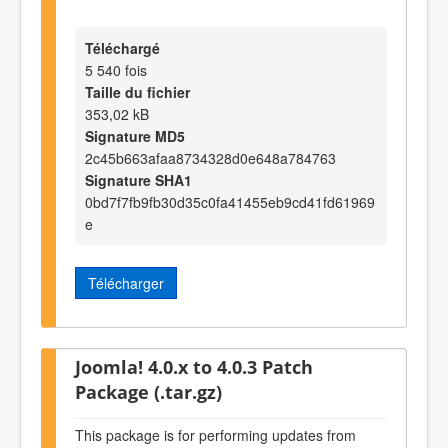
Téléchargé
5 540 fois
Taille du fichier
353,02 kB
Signature MD5
2c45b663afaa8734328d0e648a784763
Signature SHA1
0bd7f7fb9fb30d35c0fa41455eb9cd41fd61969
e
Télécharger
Joomla! 4.0.x to 4.0.3 Patch
Package (.tar.gz)
This package is for performing updates from