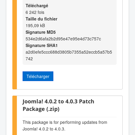
Téléchargé
6 242 fois
Taille du fichier
195,09 kB
Signature MD5
534e2d6afa2b2d95e47e95e4d73c757c
Signature SHA1
a2d0efe5ccc688d3805b7355a52eccb5a57b5
742
Télécharger
Joomla! 4.0.2 to 4.0.3 Patch
Package (.zip)
This package is for performing updates from
Joomla! 4.0.2 to 4.0.3.