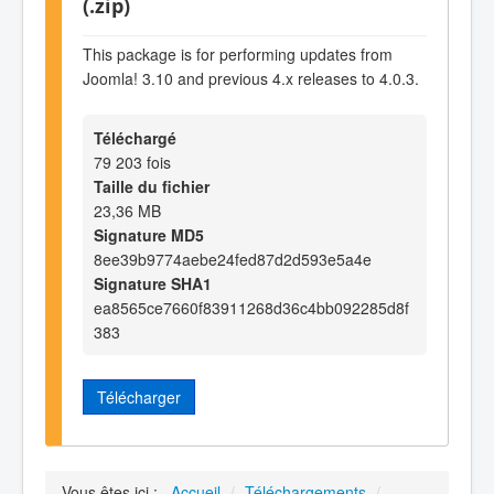
(.zip)
This package is for performing updates from
Joomla! 3.10 and previous 4.x releases to 4.0.3.
Téléchargé
79 203 fois
Taille du fichier
23,36 MB
Signature MD5
8ee39b9774aebe24fed87d2d593e5a4e
Signature SHA1
ea8565ce7660f83911268d36c4bb092285d8f
383
Télécharger
Vous êtes ici :
Accueil
/
Téléchargements
/