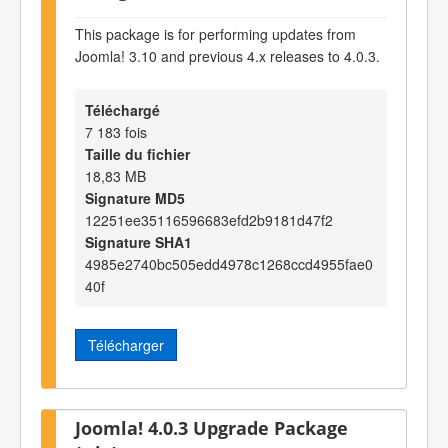
This package is for performing updates from
Joomla! 3.10 and previous 4.x releases to 4.0.3.
Téléchargé
7 183 fois
Taille du fichier
18,83 MB
Signature MD5
12251ee35116596683efd2b9181d47f2
Signature SHA1
4985e2740bc505edd4978c1268ccd4955fae0
40f
Télécharger
Joomla! 4.0.3 Upgrade Package