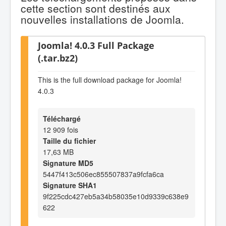
cette section sont destinés aux
nouvelles installations de Joomla.
Joomla! 4.0.3 Full Package
(.tar.bz2)
This is the full download package for Joomla!
4.0.3
Téléchargé
12 909 fois
Taille du fichier
17,63 MB
Signature MD5
5447f413c506ec855507837a9fcfa6ca
Signature SHA1
9f225cdc427eb5a34b58035e10d9339c638e9
622