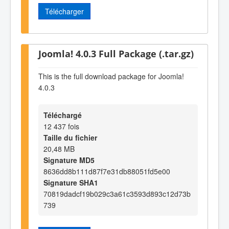
Télécharger
Joomla! 4.0.3 Full Package (.tar.gz)
This is the full download package for Joomla!
4.0.3
Téléchargé
12 437 fois
Taille du fichier
20,48 MB
Signature MD5
8636dd8b111d87f7e31db88051fd5e00
Signature SHA1
70819dadcf19b029c3a61c3593d893c12d73b
739