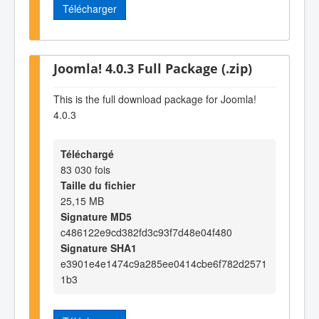
Télécharger
Joomla! 4.0.3 Full Package (.zip)
This is the full download package for Joomla!
4.0.3
Téléchargé
83 030 fois
Taille du fichier
25,15 MB
Signature MD5
c486122e9cd382fd3c93f7d48e04f480
Signature SHA1
e3901e4e1474c9a285ee0414cbe6f782d2571
1b3