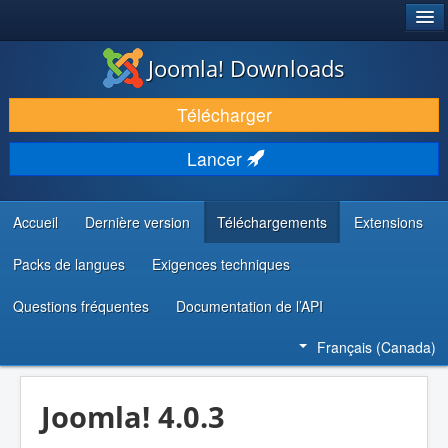
®
JOOMLA!
Joomla! Downloads
TÉLÉCHARGER & ENRICHIR
Télécharger
DÉCOUVRIR & APPRENDRE
Lancer
COMMUNAUTÉ & SUPPORT
RESSOURCES DÉVELOPPEURS
Accueil
Dernière version
Téléchargements
Extensions
Packs de langues
Exigences techniques
Questions fréquentes
Documentation de l’API
Français (Canada)
Joomla! 4.0.3