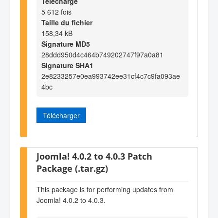
Téléchargé
5 612 fois
Taille du fichier
158,34 kB
Signature MD5
28ddd950d4c464b749202747f97a0a81
Signature SHA1
2e8233257e0ea993742ee31cf4c7c9fa093ae
4bc
Télécharger
Joomla! 4.0.2 to 4.0.3 Patch
Package (.tar.gz)
This package is for performing updates from
Joomla! 4.0.2 to 4.0.3.