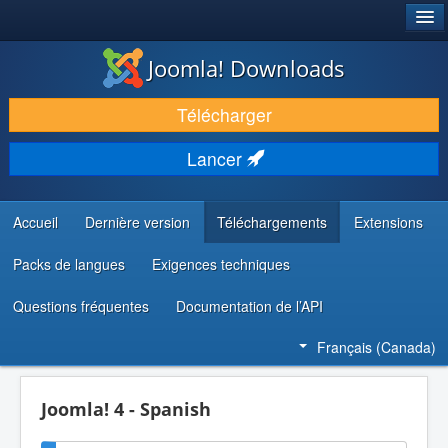
®
JOOMLA!
Joomla! Downloads
TÉLÉCHARGER & ENRICHIR
Télécharger
DÉCOUVRIR & APPRENDRE
Lancer
COMMUNAUTÉ & SUPPORT
RESSOURCES DÉVELOPPEURS
Accueil
Dernière version
Téléchargements
Extensions
Packs de langues
Exigences techniques
Questions fréquentes
Documentation de l’API
Français (Canada)
Joomla! 4 - Spanish