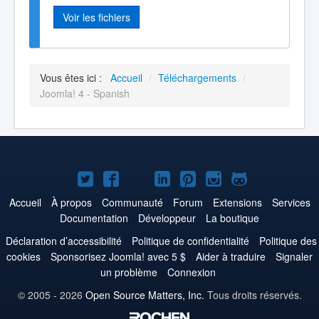
Voir les fichiers
Vous êtes ici :
Accueil
/
Téléchargements
/
Joomla! 4 - Spanish
Joomla!
Joomla!
Joomla!
Joomla!
Joomla!
Joomla!
Joomla!
sur
sur
sur
sur
sur
sur
sur
Accueil
À propos
Communauté
Forum
Extensions
Services
Documentation
Développeur
La boutique
Twitter
Facebook
YouTube
LinkedIn
Pinterest
Instagram
GitHub
Déclaration d’accessibilité
Politique de confidentialité
Politique des
cookies
Sponsorisez Joomla! avec 5 $
Aider à traduire
Signaler
un problème
Connexion
© 2005 - 2026
Open Source Matters, Inc.
Tous droits réservés.