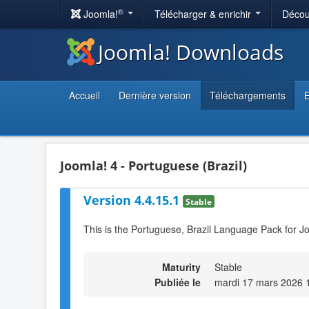
®
Joomla!
Télécharger & enrichir
Décou
Joomla! Downloads
Accueil
Dernière version
Téléchargements
E
Joomla! 4 - Portuguese (Brazil)
Version 4.4.15.1
Stable
This is the Portuguese, Brazil Language Pack for J
Maturity
Stable
Publiée le
mardi 17 mars 2026 