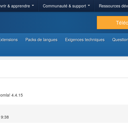
vrir & apprendre
Communauté & support
Ressources dé
Télé
xtensions
Packs de langues
Exigences techniques
Question
oomla! 4.4.15
19:38