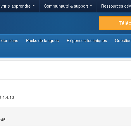
vrir & apprendre
Communauté & support
Ressources dé
Télé
xtensions
Packs de langues
Exigences techniques
Question
! 4.4.13
6:45