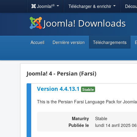
®
Joomla!
Télécharger & enrichir
Décou
Joomla! Downloads
Accueil
Dernière version
Téléchargements
E
Joomla! 4 - Persian (Farsi)
Version 4.4.13.1
Stable
This is the Persian Farsi Language Pack for Joomla
Maturity
Stable
Publiée le
lundi 14 avril 2025 0