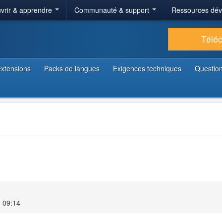
vrir & apprendre
Communauté & support
Ressources dé
Télé
xtensions
Packs de langues
Exigences techniques
Question
1
3 09:14