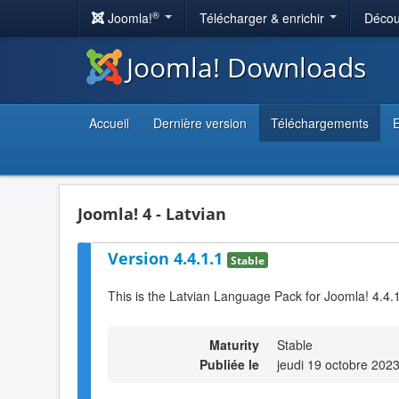
®
Joomla!
Télécharger & enrichir
Décou
Joomla! Downloads
Accueil
Dernière version
Téléchargements
E
Joomla! 4 - Latvian
Version 4.4.1.1
Stable
This is the Latvian Language Pack for Joomla! 4.4.
Maturity
Stable
Publiée le
jeudi 19 octobre 202