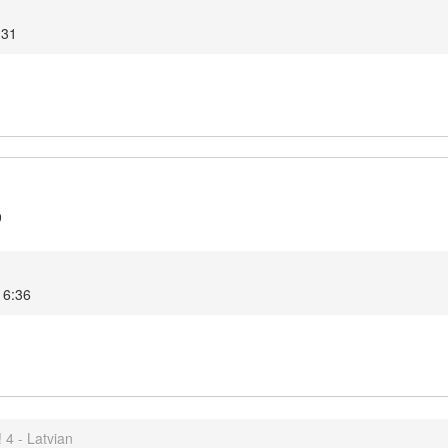
:31
9
16:36
 4 - Latvian