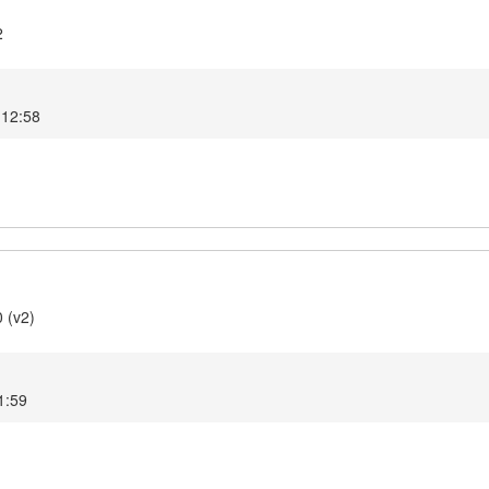
2
 12:58
 (v2)
1:59