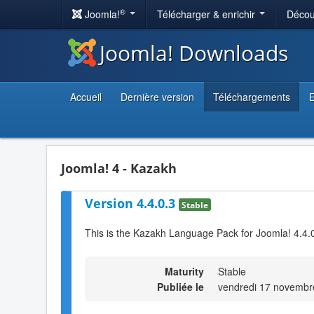
®
Joomla!
Télécharger & enrichir
Décou
Joomla! Downloads
Accueil
Dernière version
Téléchargements
E
Joomla! 4 - Kazakh
Version 4.4.0.3
Stable
This is the Kazakh Language Pack for Joomla! 4.4.0
Maturity
Stable
Publiée le
vendredi 17 novembr