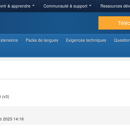
vrir & apprendre
Communauté & support
Ressources dé
Télé
xtensions
Packs de langues
Exigences techniques
Question
 (v3)
e 2023 14:16