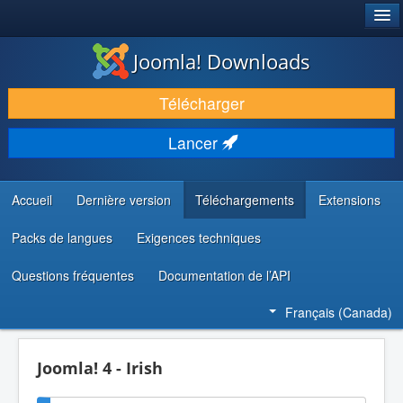
®
JOOMLA!
Joomla! Downloads
TÉLÉCHARGER & ENRICHIR
Télécharger
DÉCOUVRIR & APPRENDRE
Lancer
COMMUNAUTÉ & SUPPORT
RESSOURCES DÉVELOPPEURS
Accueil
Dernière version
Téléchargements
Extensions
Packs de langues
Exigences techniques
Questions fréquentes
Documentation de l’API
Français (Canada)
Joomla! 4 - Irish