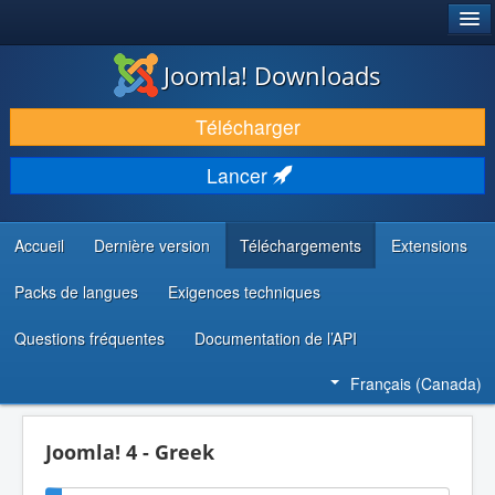
®
JOOMLA!
Joomla! Downloads
TÉLÉCHARGER & ENRICHIR
Télécharger
DÉCOUVRIR & APPRENDRE
Lancer
COMMUNAUTÉ & SUPPORT
RESSOURCES DÉVELOPPEURS
Accueil
Dernière version
Téléchargements
Extensions
Packs de langues
Exigences techniques
Questions fréquentes
Documentation de l’API
Français (Canada)
Joomla! 4 - Greek