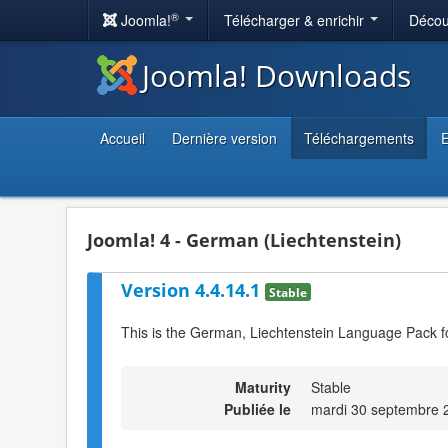
®
Joomla!
Télécharger & enrichir
Décou
Joomla! Downloads
Accueil
Dernière version
Téléchargements
E
Joomla! 4 - German (Liechtenstein)
Version 4.4.14.1
Stable
This is the German, Liechtenstein Language Pack f
Maturity
Stable
Publiée le
mardi 30 septembre 