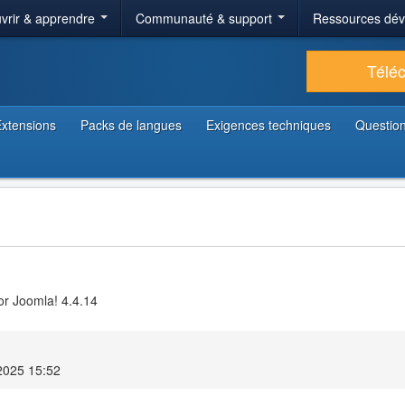
vrir & apprendre
Communauté & support
Ressources dé
Télé
xtensions
Packs de langues
Exigences techniques
Question
or Joomla! 4.4.14
2025 15:52