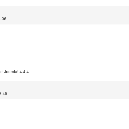
6:06
or Joomla! 4.4.4
6:45