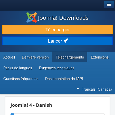
®
JOOMLA!
Joomla! Downloads
TÉLÉCHARGER & ENRICHIR
Télécharger
DÉCOUVRIR & APPRENDRE
Lancer
COMMUNAUTÉ & SUPPORT
RESSOURCES DÉVELOPPEURS
Accueil
Dernière version
Téléchargements
Extensions
Packs de langues
Exigences techniques
Questions fréquentes
Documentation de l’API
Français (Canada)
Joomla! 4 - Danish